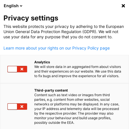
English
Suche öffnen
Navi
Ein
Info Hub:
Neuigkeiten
Privacy settings
This website protects your privacy by adhering to the European
Sri Lanka Info Hub
Union General Data Protection Regulation (GDPR). We will not
use your data for any purpose that you do not consent to.
Learn more about your rights on our Privacy Policy page
Analytics
Filter und Sortierung anzeigen
We will store data in an aggregated form about visitors
Filteroptionen wurden erfolgreich aktualisiert
and their experiences on our website. We use this data
to fix bugs and improve the experience for all visitors.
Third-party content
Content such as text video or images from third
Im Zusammenhang mit Neuigkeiten
parties, e.g. content from other websites, social
German
networks or platforms may be displayed. In any case,
ALLE NEUIGKEITEN
your IP address and telemetry data will be processed
AHK NEWS
NEWSLETTER
PUBLIKATIONEN
by the respective provider. The provider may also
monitor your behaviour and build usage profiles,
possibly outside the EEA.