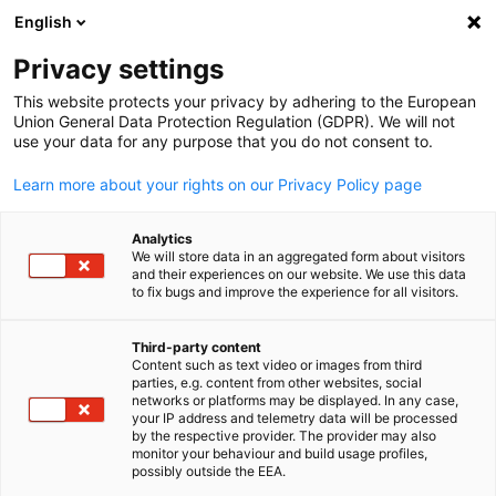
English
Suche öffnen
Navi
Ein
Privacy settings
This website protects your privacy by adhering to the European
Union General Data Protection Regulation (GDPR). We will not
use your data for any purpose that you do not consent to.
Learn more about your rights on our Privacy Policy page
Analytics
We will store data in an aggregated form about visitors
and their experiences on our website. We use this data
to fix bugs and improve the experience for all visitors.
Office-in-Office Facility
Third-party content
Content such as text video or images from third
Unser Office-in-Office-Service bietet professionellen
parties, e.g. content from other websites, social
German
networks or platforms may be displayed. In any case,
Unternehmen mit Verbindungen zu Deutschland einen modern
your IP address and telemetry data will be processed
Arbeitsbereich in Colombo.
by the respective provider. The provider may also
monitor your behaviour and build usage profiles,
Das Office-in-Office-Konzept bietet Unternehmen mit
possibly outside the EEA.
Verbindungen zu Deutschland einen professionellen und