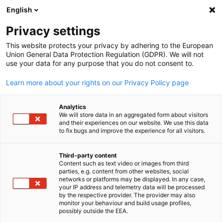
English
Suche öffnen
Navi
Ein
Privacy settings
This website protects your privacy by adhering to the European
Union General Data Protection Regulation (GDPR). We will not
use your data for any purpose that you do not consent to.
Learn more about your rights on our Privacy Policy page
Analytics
We will store data in an aggregated form about visitors
and their experiences on our website. We use this data
to fix bugs and improve the experience for all visitors.
Anuga Select India 2026
Third-party content
Content such as text video or images from third
Innovation, Zusammenarbeit und Wachstum in der globalen
parties, e.g. content from other websites, social
German
networks or platforms may be displayed. In any case,
Lebensmittel- und Getränkelandschaft vereinen
your IP address and telemetry data will be processed
by the respective provider. The provider may also
Als
führende B2B-Plattform für die Lebensmittel- und
monitor your behaviour and build usage profiles,
Getränkeindustrie
bringen die Anuga Select India und die
possibly outside the EEA.
Anuga FoodTec India internationale Lieferanten, Hersteller